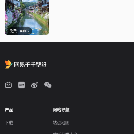
免费
807
产品
网站导航
下载
站点地图