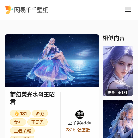
梦幻荧光水母王昭君
精选
梦幻荧光水母王昭君
相似内容
免费
181
好看壁
梦幻荧光水母王昭
君
181
游戏
女神
王昭君
豆子酱edda
2815 张壁纸
王者荣耀