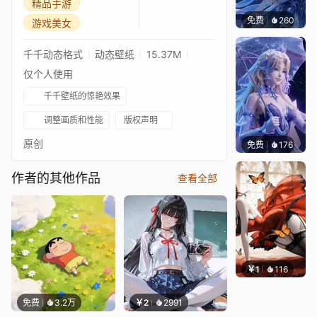
精品手游
免费
260
豆子酱e
游戏美女
千千动态格式
动态壁纸
15.37M
仅个人使用
千千壁纸的惊艳效果
调整画质和性能
版权声明
原创
免费
176
豆子酱e
作者的其他作品
查看全部
￥1
116
渔小小
免费
3.2万
￥2
2991