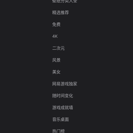
壁纸分类大全
精选推荐
免费
4K
二次元
风景
美女
网易游戏独家
随时间变化
游戏成就墙
音乐桌面
热门榜