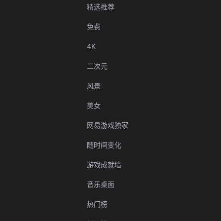
精选推荐
免费
4K
二次元
风景
美女
网易游戏独家
随时间变化
游戏成就墙
音乐桌面
热门榜