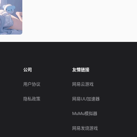
公司
友情链接
用户协议
网易云游戏
隐私政策
网易UU加速器
MuMu模拟器
网易发烧游戏