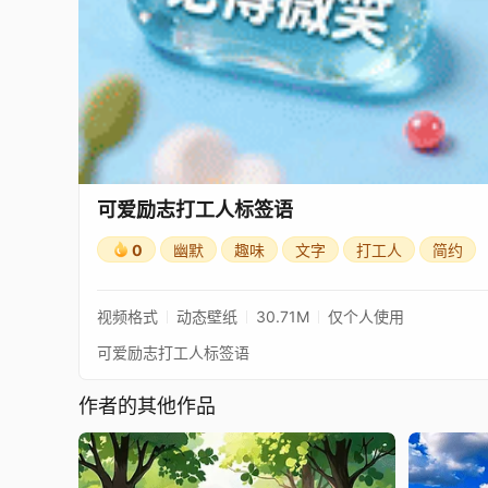
可爱励志打工人标签语
0
幽默
趣味
文字
打工人
简约
视频格式
动态壁纸
30.71M
仅个人使用
可爱励志打工人标签语
作者的其他作品