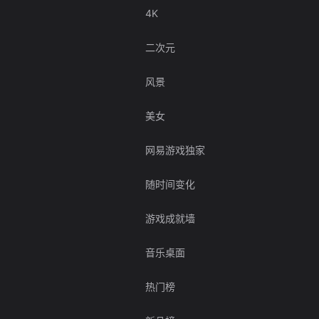
4K
二次元
风景
美女
网易游戏独家
随时间变化
游戏成就墙
音乐桌面
热门榜