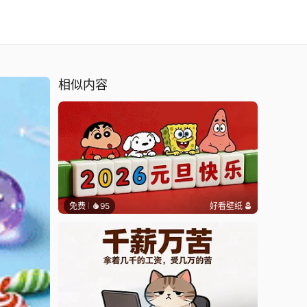
相似内容
免费
95
好看壁纸