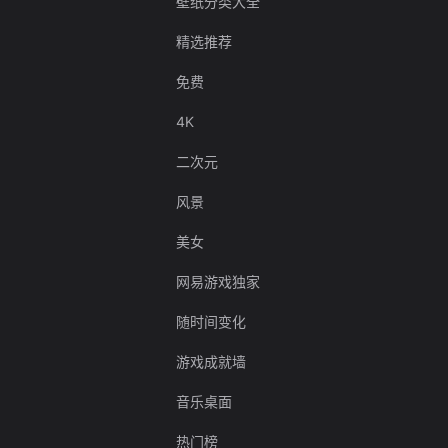
壁纸分类大全
精选推荐
免费
4K
二次元
风景
美女
网易游戏独家
随时间变化
游戏成就墙
音乐桌面
热门榜