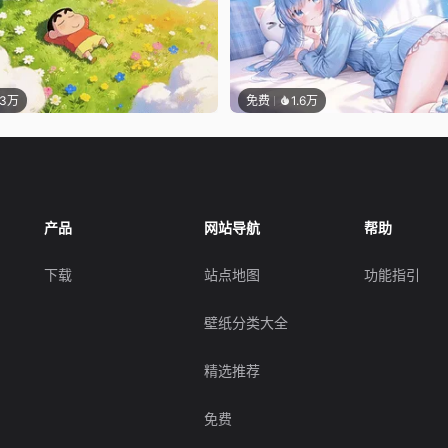
.3万
免费
1.6万
产品
网站导航
帮助
下载
站点地图
功能指引
壁纸分类大全
精选推荐
免费