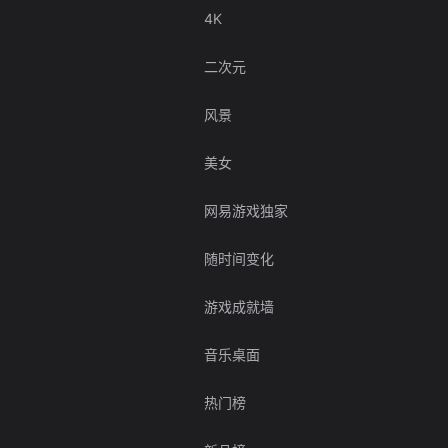
4K
二次元
风景
美女
网易游戏独家
随时间变化
游戏成就墙
音乐桌面
热门榜