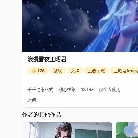
浪漫雪夜王昭君
176
游戏
女神
王者荣耀
王昭君fmv
千千动态格式
动态壁纸
18.9M
仅个人使用
原创
作者的其他作品