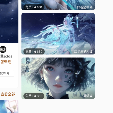
免费
160
好看壁纸
免费
630
红尘追梦人
酱edda
5 张壁纸
权声明
查看全部
免费
653
星梦