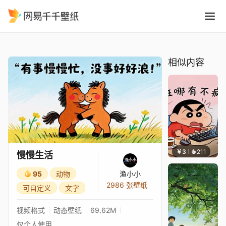
慢慢生活
精选
慢慢生活
相似内容
￥3
211
渔小小
慢慢生活
95
动物
渔小小
2986 张壁纸
可自定义
文字
视频格式
动态壁纸
69.62M
仅个人使用