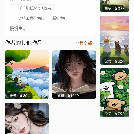
千千壁纸的惊艳效果
免费
388
渔小小
调整画质和性能
版权声明
慢慢生活
作者的其他作品
查看全部
免费
624
渔小小
免费
804
免费
1019
免费
753
渔小小