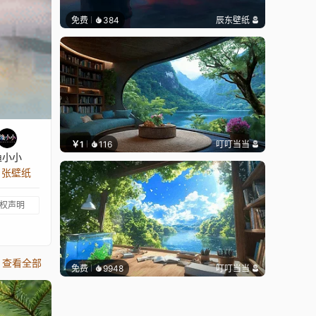
免费
384
辰东壁纸
￥1
116
叮叮当当
渔小小
6 张壁纸
权声明
查看全部
免费
9948
叮叮当当