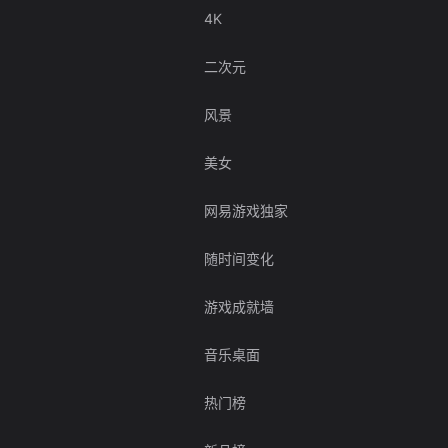
4K
二次元
风景
美女
网易游戏独家
随时间变化
游戏成就墙
音乐桌面
热门榜