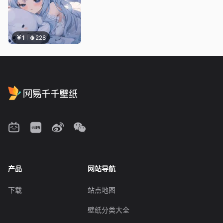
￥1
228
产品
网站导航
下载
站点地图
壁纸分类大全