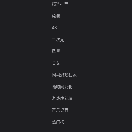
精选推荐
免费
4K
二次元
风景
美女
网易游戏独家
随时间变化
游戏成就墙
音乐桌面
热门榜