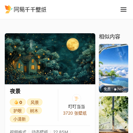
夜景
精选
夜景
相似内容
免费
740
豆子酱e
夜景
0
风景
叮叮当当
护眼
树木
3720 张壁纸
小清新
视频格式
动态壁纸
22.85M