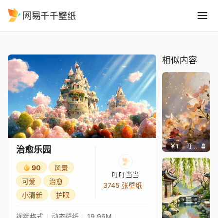
治愈乐园
精选
治愈乐园
相似内容
￥1
叮叮当当
治愈乐园
90
风景
叮叮当当
可爱
治愈
3745 张壁纸
小清新
护眼
视频格式
动态壁纸
19.96M