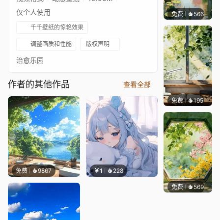
仅个人使用
免费
566
渔小小
千千壁纸的惊艳效果
调整画质和性能
版权声明
治愈乐园
作者的其他作品
查看全部
免费
195
渔小小
免费
9867
￥1
228
免费
569
渔小小