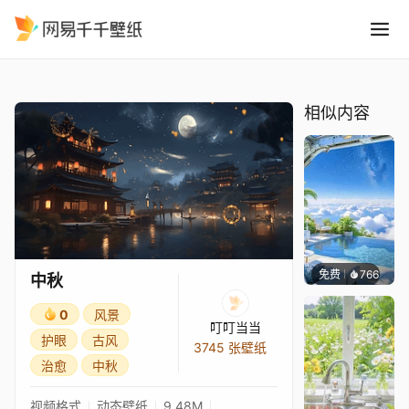
中秋
精选
中秋
相似内容
免费
766
豆子酱e
中秋
0
风景
叮叮当当
护眼
古风
3745 张壁纸
治愈
中秋
视频格式
动态壁纸
9.48M