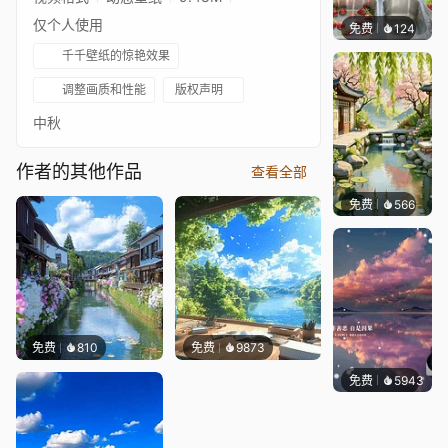
仅个人使用
免费
124
豆子酱e
千千壁纸的惊艳效果
调整画质和性能
版权声明
中秋
作者的其他作品
查看全部
免费
566
渔小小
免费
810
免费
9873
免费
5943
冰茶L