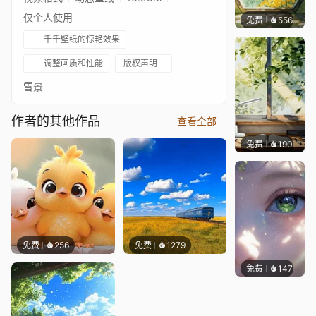
仅个人使用
免费
556
渔小小
千千壁纸的惊艳效果
调整画质和性能
版权声明
雪景
作者的其他作品
查看全部
免费
190
渔小小
免费
256
免费
1279
免费
147
星梦