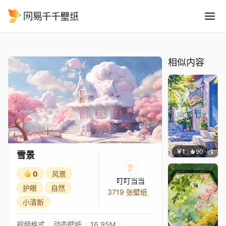
雪景
精选
雪景
相似内容
￥1
90
叮叮当
雪景
0
风景
叮叮当当
护眼
自然
3719 张壁纸
小清新
视频格式
动态壁纸
16.95M