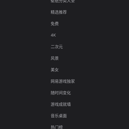
壁纸分类大全
精选推荐
免费
4K
二次元
风景
美女
网易游戏独家
随时间变化
游戏成就墙
音乐桌面
热门榜