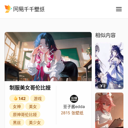
制服美女哥伦比娅
精选
制服美女哥伦比娅
相似内容
￥2
宅婳氏
制服美女哥伦比娅
142
游戏
女神
美女
豆子酱edda
2815 张壁纸
原神哥伦比娅
黑丝
美少女