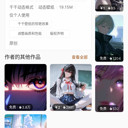
千千动态格式
动态壁纸
19.15M
￥1
93
辰东壁
仅个人使用
千千壁纸的惊艳效果
调整画质和性能
版权声明
原创
作者的其他作品
查看全部
免费
1204
辰东
免费
3.8万
￥2
2991
免费
532
辰东壁