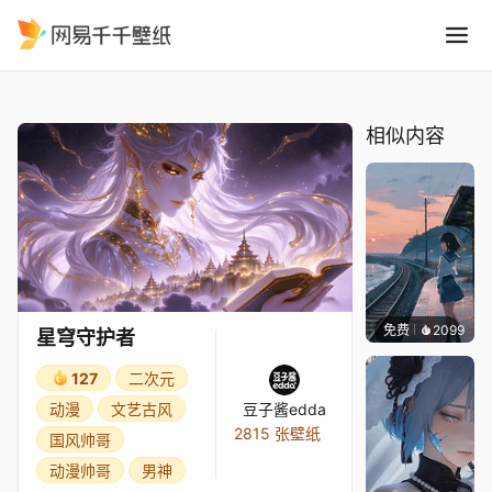
星穹守护者
精选
星穹守护者
相似内容
免费
2099
辰东
星穹守护者
127
二次元
动漫
文艺古风
豆子酱edda
2815 张壁纸
国风帅哥
动漫帅哥
男神