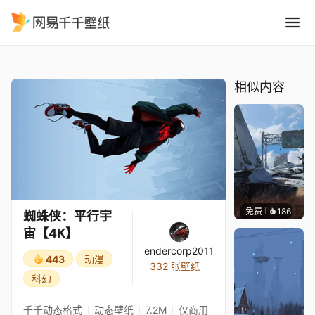
蜘蛛侠：平行宇宙4K
精选
蜘蛛侠：平行宇宙【4K】
相似内容
免费
186
Syxap
蜘蛛侠：平行宇
宙【4K】
endercorp2011
443
动漫
332 张壁纸
科幻
千千动态格式
动态壁纸
7.2M
仅商用