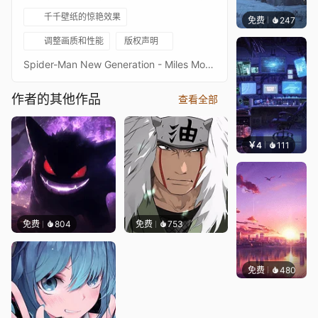
千千壁纸的惊艳效果
免费
247
Syxap
调整画质和性能
版权声明
Spider-Man New Generation - Miles Morales - Ultrawide - 5120x2160 - 3440x1440Image quality is a priority, high-end setup recommendedKeywords : Animation, Marvel Comics, Superhero, 2160p, 4K, HD
作者的其他作品
查看全部
￥4
111
楚梦缘
免费
804
免费
753
免费
480
ROUM