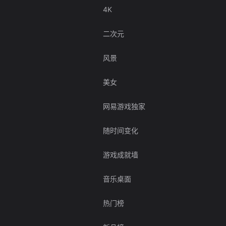
4K
二次元
风景
美女
网易游戏独家
随时间变化
游戏成就墙
音乐桌面
热门榜