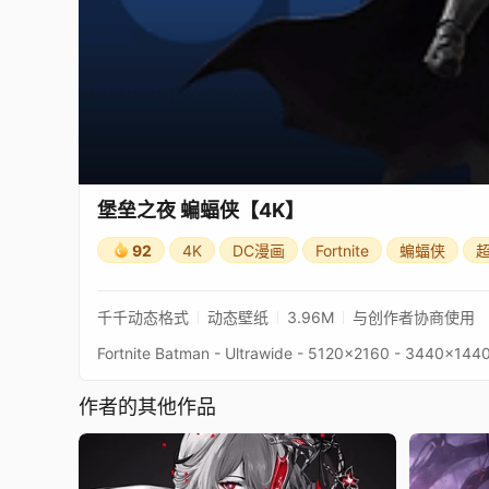
堡垒之夜 蝙蝠侠【4K】
92
4K
DC漫画
Fortnite
蝙蝠侠
千千动态格式
动态壁纸
3.96M
与创作者协商使用
作者的其他作品