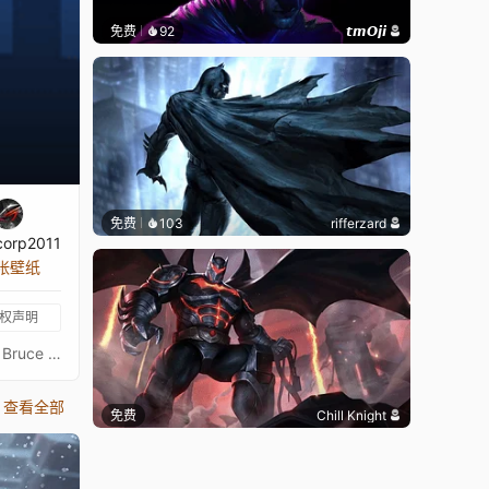
免费
92
𝙩𝙢𝙊𝙟𝙞
免费
103
rifferzard
corp2011
 张壁纸
权声明
Fortnite Batman - Ultrawide - 5120x2160 - 3440x1440Image quality is a priority, high-end setup recommendedKeywords : Bruce Wayne, Game, Skin, DC Comics, Superhero, Bats, 2160p, 4K, HD
查看全部
免费
Chill Knight