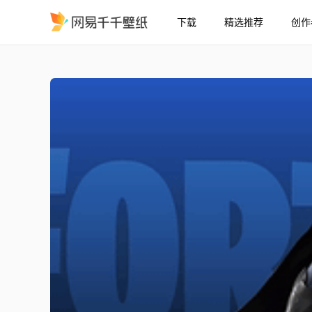
下载
精选推荐
创作
堡垒之夜 蝙蝠侠4K
精选
堡垒之夜 蝙蝠侠【4K】