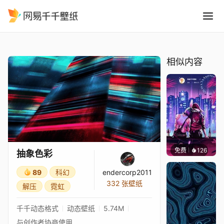
抽象色彩
精选
抽象色彩
相似内容
免费
126
鲨鲨啊
抽象色彩
89
科幻
endercorp2011
332 张壁纸
解压
霓虹
千千动态格式
动态壁纸
5.74M
与创作者协商使用