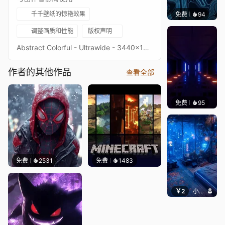
千千壁纸的惊艳效果
免费
94
Parme
调整画质和性能
版权声明
Abstract Colorful - Ultrawide - 3440x1440Image quality is a priority, high-end setup recommendedKeywords : Color, 1440p, HD
作者的其他作品
查看全部
免费
95
VINAY
免费
2531
免费
1483
￥2
小皮球