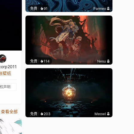
免费
91
Parmex
免费
114
Nesu
corp2011
 张壁纸
权声明
查看全部
免费
203
Meowl