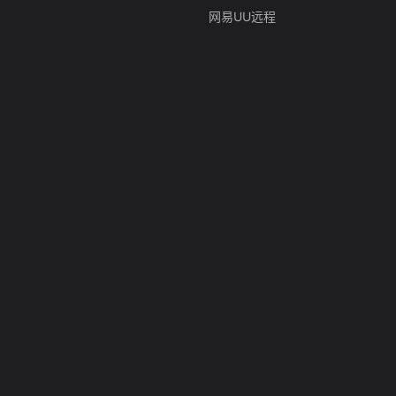
网易UU远程