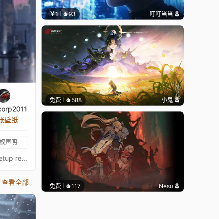
￥1
93
叮叮当当
免费
588
小鬼
corp2011
 张壁纸
权声明
Space City - Ultrawide - 5120x2160 - 3440x1440Original picture from wallpaperflareImage quality is a priority, high-end setup recommendedKeywords : Sci-Fi, 2160p, 4K, HD
查看全部
免费
117
Nesu