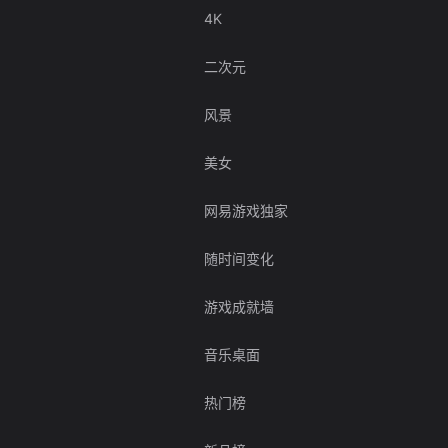
4K
二次元
风景
美女
网易游戏独家
随时间变化
游戏成就墙
音乐桌面
热门榜