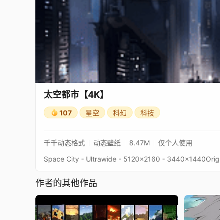
太空都市【4K】
107
星空
科幻
科技
千千动态格式
动态壁纸
8.47M
仅个人使用
作者的其他作品