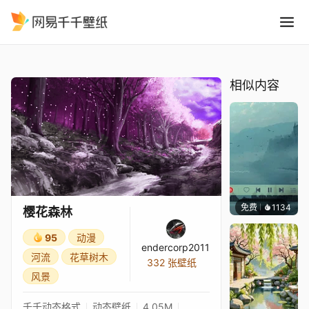
樱花森林
精选
樱花森林
相似内容
免费
1134
冰茶L
樱花森林
95
动漫
endercorp2011
河流
花草树木
332 张壁纸
风景
千千动态格式
动态壁纸
4.05M