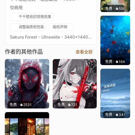
仅商用
免费
556
渔小小
千千壁纸的惊艳效果
调整画质和性能
版权声明
Sakura Forest - Ultrawide - 3440x1440Image quality is a priority, high-end setup recommendedKeywords : Forest, Anime, Painting, Sakura, Landscape, Nature, River, Scene, 1440p, HD
作者的其他作品
查看全部
免费
164
Max
免费
2531
免费
721
免费
341
冰茶Ln