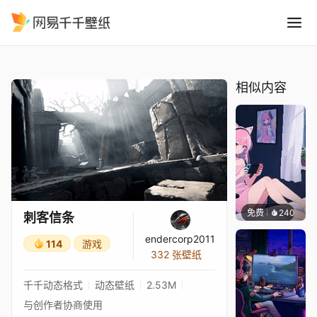
刺客信条
精选
刺客信条
相似内容
免费
240
好看壁
刺客信条
endercorp2011
114
游戏
332 张壁纸
千千动态格式
动态壁纸
2.53M
与创作者协商使用