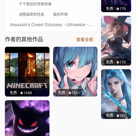
千千壁纸的惊艳效果
免费
179
𝑬𝒗𝒆𝑾𝒊𝒏
调整画质和性能
版权声明
Assassin's Creed Odyssey - Ultrawide - 3440x1440Image quality is a priority, high-end setup recommendedKeywords : Game, Stone, Ancient, Medieval, Scene, 1440p, HD
作者的其他作品
查看全部
免费
176
｡✧Ma
免费
1488
免费
1531
免费
162
好看壁