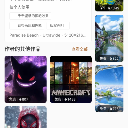
仅个人使用
￥1
1349
渔小
千千壁纸的惊艳效果
调整画质和性能
版权声明
Paradise Beach - Ultrawide - 5120x2160 - 3440x1440Original picture from WallpaperflareImage quality is a priority, high-end setup recommendedKeywords : Landscape, Water, Ocean, Wave, Beach, Sun, 2160p, 4K, HD
作者的其他作品
查看全部
免费
822
叮叮当
免费
807
免费
1488
免费
775
豆子酱e