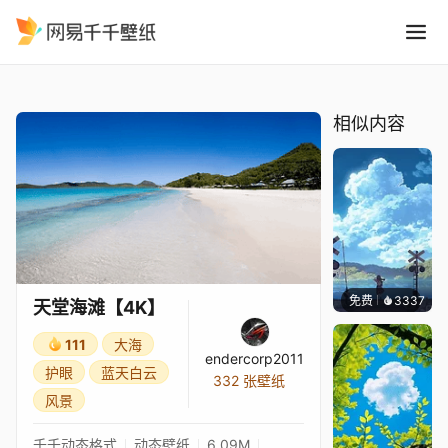
天堂海滩4K
精选
天堂海滩【4K】
相似内容
免费
3337
星梦
天堂海滩【4K】
111
大海
endercorp2011
护眼
蓝天白云
332 张壁纸
风景
千千动态格式
动态壁纸
6.09M