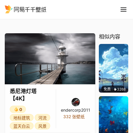
悉尼港灯塔4K
精选
悉尼港灯塔【4K】
相似内容
免费
3268
星梦
悉尼港灯塔
【4K】
0
endercorp2011
332 张壁纸
地标建筑
河流
蓝天白云
风景