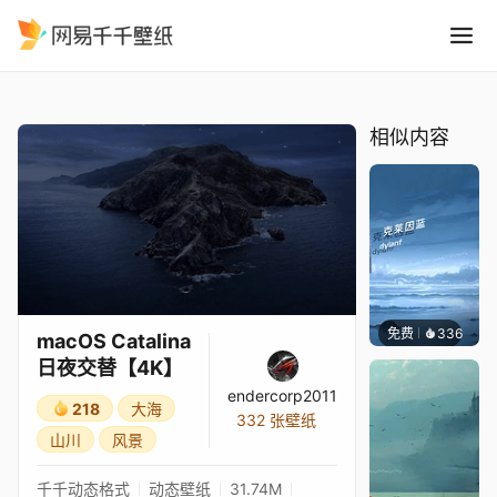
macOS Catalina 日夜交替4K
精选
macOS Catalina 日夜交替【4K】
相似内容
免费
336
冰茶Ln
macOS Catalina
日夜交替【4K】
endercorp2011
218
大海
332 张壁纸
山川
风景
千千动态格式
动态壁纸
31.74M