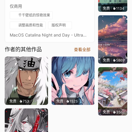
仅商用
免费
1134
冰茶L
千千壁纸的惊艳效果
调整画质和性能
版权声明
MacOS Catalina Night and Day - Ultrawide - 5120x2160 - 3440x1440!!! Customizable, "Follow time of the day" capacity !!!Original picture from 4kwallpapersImage quality is a priority, high-end setup recommendedKeywords : Landscape, Water, Ocean, Sea, Mountain, Island, Daylight, 2160p, 4K, HD>> Update : Timeoftheday bug correction <<
作者的其他作品
查看全部
免费
5869
冰茶L
免费
753
免费
1525
免费
356
渔小小