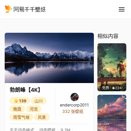
勃朗峰4K
精选
勃朗峰【4K】
相似内容
免费
224
Max
勃朗峰【4K】
139
山川
endercorp2011
晚霞
河流
332 张壁纸
雨雪气候
风景
千千动态格式
动态壁纸
9.2M