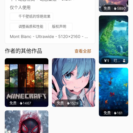
仅个人使用
免费
5890
冰茶L
千千壁纸的惊艳效果
调整画质和性能
版权声明
Mont Blanc - Ultrawide - 5120x2160 - 3440x1440Original picture from freepikImage quality is a priority, high-end setup recommendedKeywords : Mount mont blanc covered in the snow reflecting on the water in the evening in Chamonix, France, Landscape, Moutains, 2160p, 4K, HD
作者的其他作品
查看全部
￥1
叮叮当当
免费
1467
免费
1529
免费
161
Max