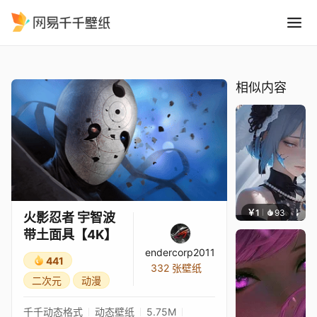
火影忍者 宇智波带土面具4K
精选
火影忍者 宇智波带土面具【4K】
相似内容
￥1
93
辰东壁
火影忍者 宇智波
带土面具【4K】
endercorp2011
441
332 张壁纸
二次元
动漫
千千动态格式
动态壁纸
5.75M