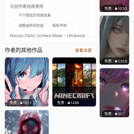
与创作者协商使用
免费
1030
辰东
千千壁纸的惊艳效果
调整画质和性能
版权声明
Naruto Obito Uchiwa Mask - Ultrawide - 5120x2160 - 3440x1440Original picture from WallpaperflareImage quality is a priority, high-end setup recommendedKeywords : Anime, Konoha, Minato, Character, 2160p, 4K, HD
作者的其他作品
查看全部
免费
2363
辰东
免费
1531
免费
1488
免费
507
辰东壁