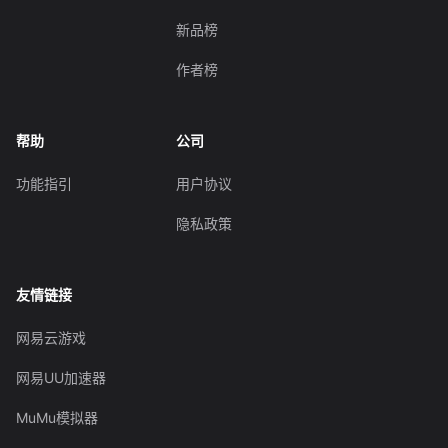
新品榜
作者榜
帮助
公司
功能指引
用户协议
隐私政策
友情链接
网易云游戏
网易UU加速器
MuMu模拟器