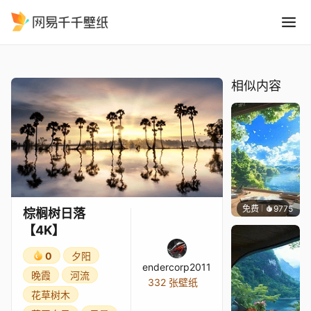
棕榈树日落4K
精选
棕榈树日落【4K】
相似内容
免费
9775
叮叮
棕榈树日落
【4K】
0
夕阳
endercorp2011
晚霞
河流
332 张壁纸
花草树木