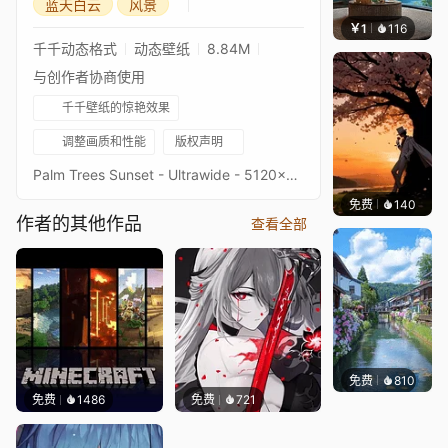
蓝天白云
风景
￥1
116
叮叮当
千千动态格式
动态壁纸
8.84M
与创作者协商使用
千千壁纸的惊艳效果
调整画质和性能
版权声明
Palm Trees Sunset - Ultrawide - 5120x2160 - 3440x1440Original picture from WallpaperflareImage quality is a priority, high-end setup recommendedKeywords : Landscape, Nature, Water, River, Lake, Reflexion, Clouds, 2160p, 4K, HD
免费
140
渔小小
作者的其他作品
查看全部
免费
810
叮叮当
免费
1486
免费
721