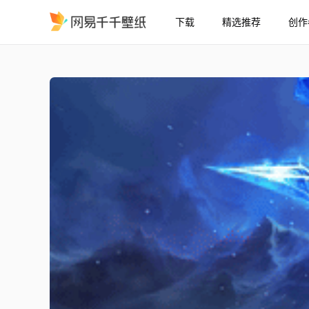
下载
精选推荐
创作
艾希 英雄联盟4K
精选
艾希 (英雄联盟)【4K】