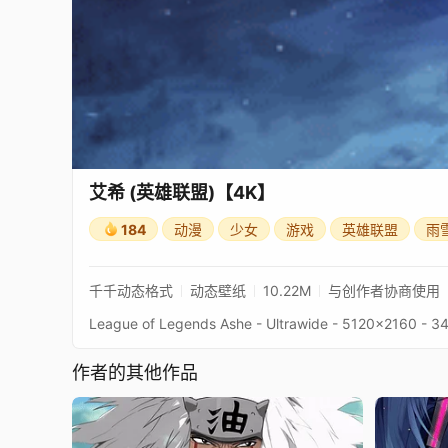
艾希 (英雄联盟)【4K】
184
动漫
少女
游戏
英雄联盟
雨
千千动态格式
动态壁纸
10.22M
与创作者协商使用
作者的其他作品