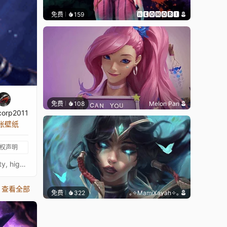
免费
159
🅽🅴🅾🅼🅾🆁🅸
免费
108
Melon Pan
corp2011
 张壁纸
权声明
League of Legends Ashe - Ultrawide - 5120x2160 - 3440x1440Original picture from WallpaperflareImage quality is a priority, high-end setup recommendedKeywords : Anime, Game, LOL, The Frost Archer, Warmother, North Horde, Leader, Ice born, Snow, 2160p, 4K, HD
查看全部
免费
322
｡✧MamiXayah✧｡