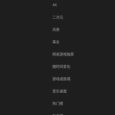
4K
二次元
风景
美女
网易游戏独家
随时间变化
游戏成就墙
音乐桌面
热门榜