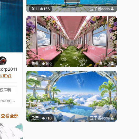
￥1
156
豆子酱edda
免费
160
渔小小
corp2011
 张壁纸
权声明
Swimming-Pool Spa - Ultrawide - 3440x1440Original picture from 4kwallpapersImage quality is a priority, high-end setup recommendedKeywords : Water, Wave, Blue, Relaxing, 1440p, HD
查看全部
免费
710
豆子酱edda