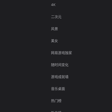
4K
二次元
风景
美女
网易游戏独家
随时间变化
游戏成就墙
音乐桌面
热门榜