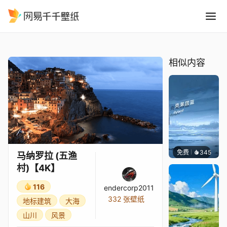
马纳罗拉 五渔村4K
精选
马纳罗拉 (五渔村)【4K】
相似内容
免费
345
冰茶Ln
马纳罗拉 (五渔
村)【4K】
116
endercorp2011
332 张壁纸
地标建筑
大海
山川
风景