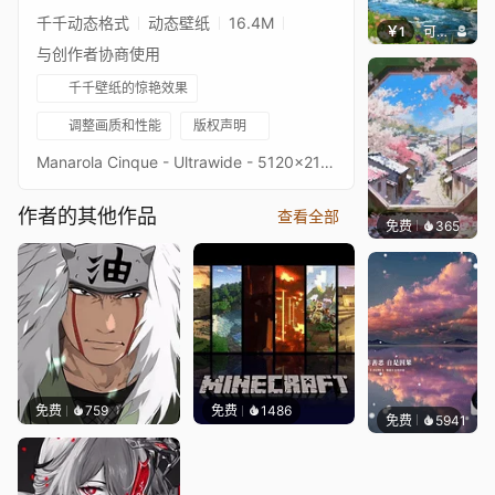
千千动态格式
动态壁纸
16.4M
￥1
可可爱壁纸
与创作者协商使用
千千壁纸的惊艳效果
调整画质和性能
版权声明
Manarola Cinque - Ultrawide - 5120x2160 - 3440x1440Original picture from 4kwallpapersImage quality is a priority, high-end setup recommendedKeywords : Landscape, Water, Ocean, Wave, City, Moutains, 2160p, 4K, HD
作者的其他作品
查看全部
免费
365
渔小小
免费
759
免费
1486
免费
5941
冰茶L