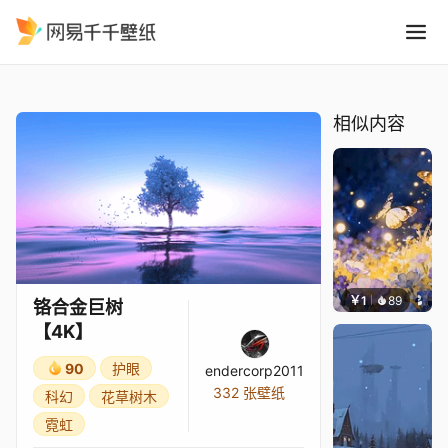
铬合金巨树4K
精选
铬合金巨树【4K】
相似内容
￥1
89
叮叮当
铬合金巨树
【4K】
90
护眼
endercorp2011
332 张壁纸
科幻
花草树木
霓虹