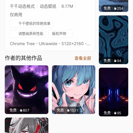
千千动态格式
动态壁纸
6.17M
免费
254
Syxap
仅商用
千千壁纸的惊艳效果
调整画质和性能
版权声明
Chrome Tree - Ultrawide - 5120x2160 - 3440x1440Original picture from 4kwallpapersImage quality is a priority, high-end setup recommendedKeywords : Neon, Reflexion, 2160p, 4K, HD
作者的其他作品
查看全部
免费
94
Parme
免费
807
免费
1531
免费
95
VINAY