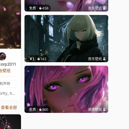
免费
456
辰东壁纸
￥1
142
辰东壁纸
corp2011
 张壁纸
权声明
Rapunzel (Tangled) - Ultrawide - 5120x2160 - 3440x1440Original picture from namakxin (deviantart)Image quality is a priority, high-end setup recommendedKeywords : AI Art, Raiponce, Disney, Fantasy, Animation, Girl, Character, 2160p, 4K, HD
查看全部
免费
960
辰东壁纸