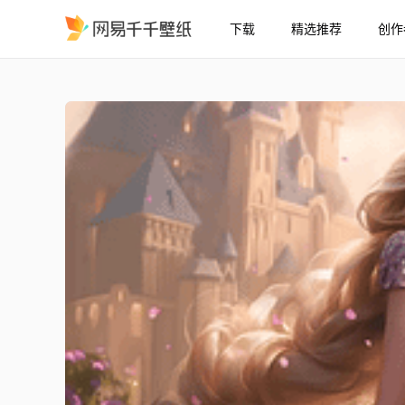
下载
精选推荐
创作
乐佩 魔发奇缘4K
精选
乐佩 (魔发奇缘)【4K】