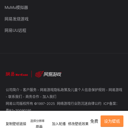
MuMu模拟器
网易发烧游戏
网易UU远程
公司简介
-
客户服务
-
网易游戏隐私政策及儿童个人信息保护规则
-
网易游戏
-
联系我们
-
商务合作
-
加入我们
网易公司版权所有 ©1997-2025
网络游戏行业防沉迷自律公约
ICP备案：
粤B2-20090191
免费
设为壁纸
选择分辨率
复制壁纸链接
加入轮播
修改壁纸效果
原画