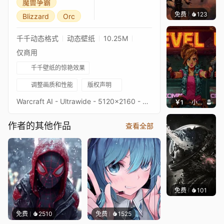
魔兽争霸
免费
123
Xuthu
Blizzard
Orc
千千动态格式
动态壁纸
10.25M
仅商用
千千壁纸的惊艳效果
调整画质和性能
版权声明
Warcraft AI - Ultrawide - 5120x2160 - 3440x1440Original picture from destinctivart (deviantart)Image quality is a priority, high-end setup recommendedKeywords : AI Art, Fantasy, Orc, Horde, Azeroth, Blizzard, 2160p, 4K, HD
￥1
小鹿子
作者的其他作品
查看全部
免费
101
𝙩𝙢𝙊𝙟𝙞
免费
2510
免费
1525