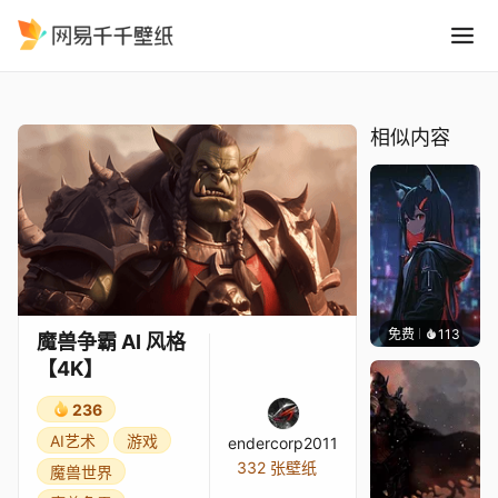
魔兽争霸 AI 风格4K
精选
魔兽争霸 AI 风格【4K】
相似内容
免费
113
𝙩𝙢𝙊𝙟𝙞
魔兽争霸 AI 风格
【4K】
236
AI艺术
游戏
endercorp2011
332 张壁纸
魔兽世界