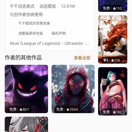
千千动态格式
动态壁纸
12.61M
免费
110
VortFX
与创作者协商使用
千千壁纸的惊艳效果
调整画质和性能
版权声明
Akali (League of Legends) - Ultrawide - 5120x2160 - 3440x1440Original picture from namakxin (deviantart)Image quality is a priority, high-end setup recommendedKeywords : AI Art, LOL, Champion, Rogue Assassin, Game, Girl, Character, 2160p, 4K, HD
作者的其他作品
查看全部
￥1
116
渔小小
免费
807
免费
2540
免费
162
🅽🅴🅾