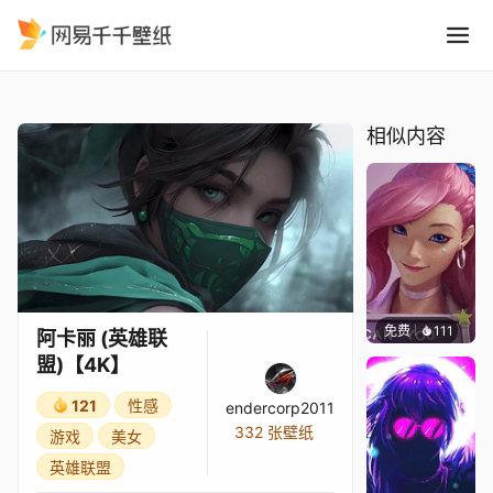
阿卡丽 英雄联盟4K
精选
阿卡丽 (英雄联盟)【4K】
相似内容
免费
111
Melon
阿卡丽 (英雄联
盟)【4K】
121
性感
endercorp2011
332 张壁纸
游戏
美女
英雄联盟