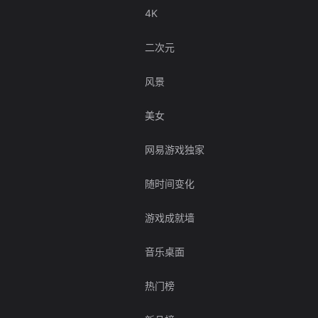
4K
二次元
风景
美女
网易游戏独家
随时间变化
游戏成就墙
音乐桌面
热门榜