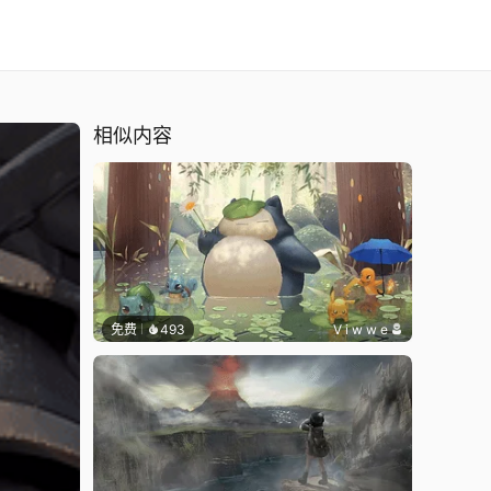
相似内容
免费
493
V i w w e