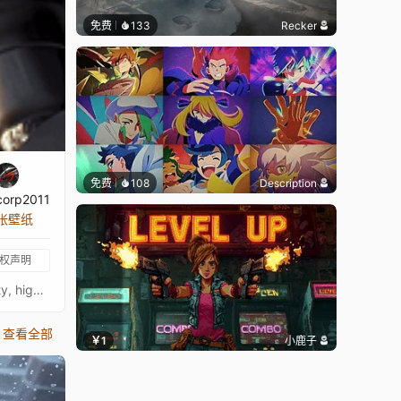
免费
133
Recker
免费
108
Description
corp2011
 张壁纸
权声明
Zekrom (Pokemon) - Ultrawide - 5120x2160 - 3440x1440Original picture from Seneon (deviantart)Image quality is a priority, high-end setup recommendedKeywords : Anime, AI Art, Manga, Dragon, 2160p, 4K, HD
查看全部
￥1
小鹿子