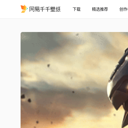
下载
精选推荐
创作
捷克罗姆 宝可梦4K
精选
捷克罗姆 (宝可梦)【4K】