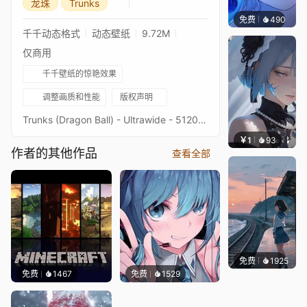
龙珠
Trunks
免费
490
辰东壁
千千动态格式
动态壁纸
9.72M
仅商用
千千壁纸的惊艳效果
调整画质和性能
版权声明
Trunks (Dragon Ball) - Ultrawide - 5120x2160 - 3440x1440Original picture from destinctivArt (deviantart)Image quality is a priority, high-end setup recommendedKeywords : Anime, Manga, Torankusu, Saiyan, Character, 2160p, 4K, HD
￥1
93
辰东壁
作者的其他作品
查看全部
免费
1925
辰东壁
免费
1467
免费
1529