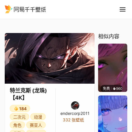
特兰克斯 龙珠4K
精选
特兰克斯 (龙珠)【4K】
相似内容
免费
960
辰东壁
特兰克斯 (龙珠)
【4K】
184
endercorp2011
二次元
动漫
332 张壁纸
角色
赛亚人