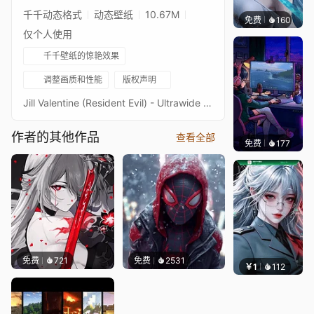
千千动态格式
动态壁纸
10.67M
免费
160
好看壁
仅个人使用
千千壁纸的惊艳效果
调整画质和性能
版权声明
Jill Valentine (Resident Evil) - Ultrawide - 5120x2160 - 3440x1440Original picture from namakxin (deviantart)Image quality is a priority, high-end setup recommendedKeywords : AI Art, Game, Jiru Barentain, Raccoon City, Umbrella Corporation, Girl, Character, Rain, 2160p, 4K, HD
作者的其他作品
查看全部
免费
177
𝑬𝒗𝒆𝑾𝒊𝒏
免费
721
免费
2531
￥1
112
宅婳氏