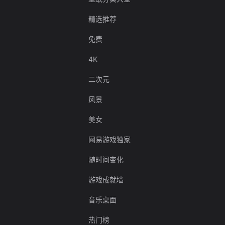
精选推荐
免费
4K
二次元
风景
美女
网易游戏独家
随时间变化
游戏成就墙
音乐桌面
热门榜