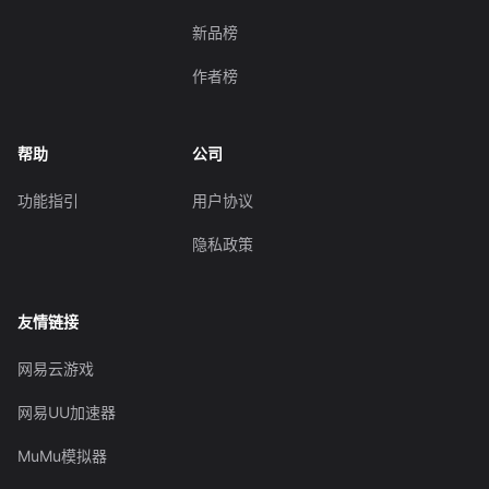
新品榜
作者榜
帮助
公司
功能指引
用户协议
隐私政策
友情链接
网易云游戏
网易UU加速器
MuMu模拟器