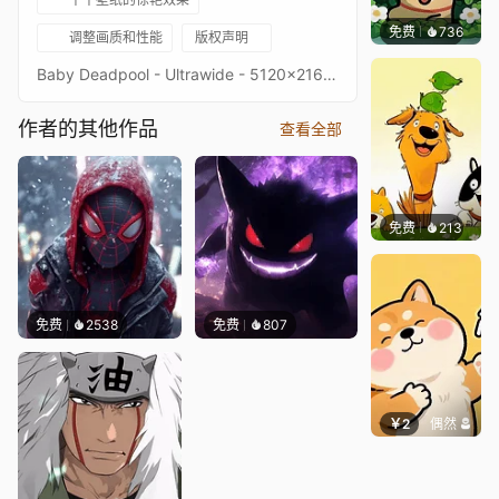
免费
736
渔小小
调整画质和性能
版权声明
Baby Deadpool - Ultrawide - 5120x2160 - 3440x1440Image quality is a priority, high-end setup recommendedOriginal picture from NightcafeKeywords : AI Art, Game, X-Men, Marvel Comics, Superhero, 2160p, 4K, HD
作者的其他作品
查看全部
免费
213
渔小小
免费
2538
免费
807
￥2
偶然