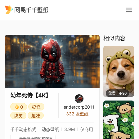
幼年死侍4K
精选
幼年死侍【4K】
相似内容
免费
90
渔小小
幼年死侍【4K】
0
搞怪
endercorp2011
332 张壁纸
搞笑
趣味
千千动态格式
动态壁纸
3.9M
仅商用
千千壁纸的惊艳效果