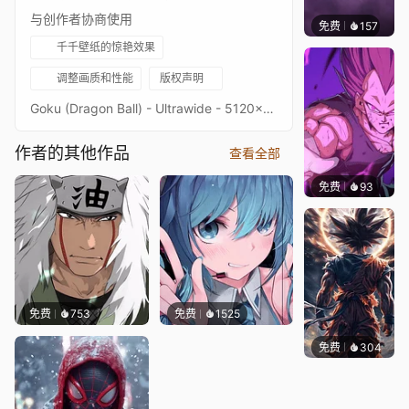
与创作者协商使用
免费
157
ルーシ
千千壁纸的惊艳效果
调整画质和性能
版权声明
Goku (Dragon Ball) - Ultrawide - 5120x2160 - 3440x1440Original picture from destinctivArt (deviantart)Image quality is a priority, high-end setup recommendedKeywords : Anime, Manga, Sangoku, Kakarot, Saiyan, Character, 2160p, 4K, HD
作者的其他作品
查看全部
免费
93
Tuff
免费
753
免费
1525
免费
304
Chill K