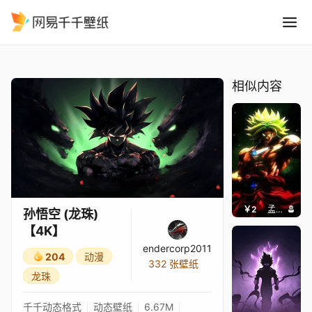
孙悟空 龙珠4K
精选
孙悟空 (龙珠)【4K】
相似内容
￥2
孟婆干杯
孙悟空 (龙珠)
【4K】
endercorp2011
204
动漫
332 张壁纸
龙珠
千千动态格式
动态壁纸
6.67M