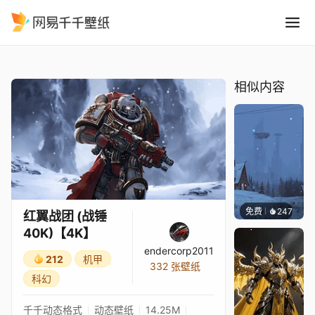
红翼战团 战锤40K4K
精选
红翼战团 (战锤40K)【4K】
相似内容
免费
247
Syxap
红翼战团 (战锤
40K)【4K】
endercorp2011
212
机甲
332 张壁纸
科幻
千千动态格式
动态壁纸
14.25M