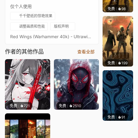
仅个人使用
免费
98
渔小小
千千壁纸的惊艳效果
调整画质和性能
版权声明
Red Wings (Warhammer 40k) - Ultrawide - 5120x2160 - 3440x1440Original picture from pinterest (Rusobit)Image quality is a priority, high-end setup recommendedKeywords : Game, Space Marine, Wargame, Fantasy, 2160p, 4K, HD
作者的其他作品
查看全部
免费
千千壁纸
等作者
199
免费
721
免费
2510
免费
91
Parme