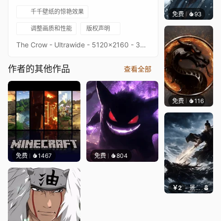
千千壁纸的惊艳效果
免费
93
Niara
调整画质和性能
版权声明
The Crow - Ultrawide - 5120x2160 - 3440x1440Original picture from deviantartImage quality is a priority, high-end setup recommendedKeywords : Sci-Fi, Dark, Superhero, 2160p, 4K, HD
作者的其他作品
查看全部
免费
116
ender
免费
1467
免费
804
￥2
景毅6688