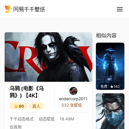
乌鸦 电影乌鸦 4K
精选
乌鸦 (电影《乌鸦》) 【4K】
相似内容
免费
140
ender
乌鸦 (电影《乌
鸦》) 【4K】
endercorp2011
332 张壁纸
90
真人
千千动态格式
动态壁纸
18.49M
仅商用