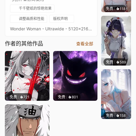
千千壁纸的惊艳效果
免费
118
渔小小
调整画质和性能
版权声明
Wonder Woman - Ultrawide - 5120x2160 - 3440x1440Original picture from wallpapers-clanImage quality is a priority, high-end setup recommendedKeywords : Sci-Fi, DC Comics, Themyscira, Diana Prince, Amazon, Demigod, 2160p, 4K, HD
作者的其他作品
查看全部
免费
589
渔小小
免费
721
免费
801
免费
158
渔小小