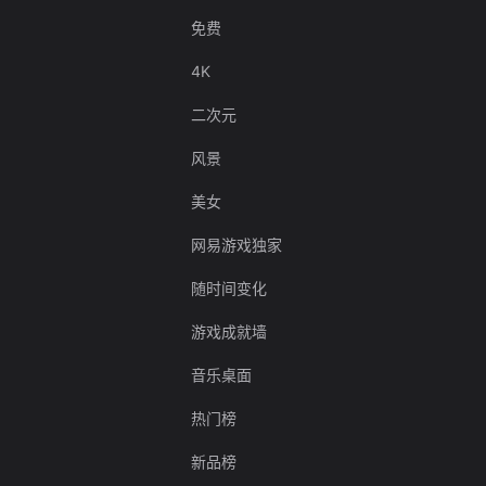
免费
4K
二次元
风景
美女
网易游戏独家
随时间变化
游戏成就墙
音乐桌面
热门榜
新品榜