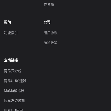
作者榜
帮助
公司
功能指引
用户协议
隐私政策
友情链接
网易云游戏
网易UU加速器
MuMu模拟器
网易发烧游戏
网易UU远程