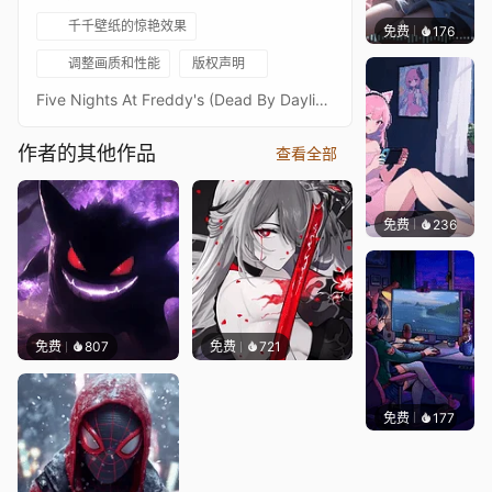
千千壁纸的惊艳效果
免费
176
｡✧Ma
调整画质和性能
版权声明
Five Nights At Freddy's (Dead By Daylight) - Ultrawide - 5120x2160 - 3440x1440Original picture from Behaviour InteractiveImage quality is a priority, high-end setup recommendedKeywords : DBD, Survival Horror Game, Killer, FNAF, Springtrap, Spring Bonnie, Character, 2160p, 4K, HD
作者的其他作品
查看全部
免费
236
好看壁
免费
807
免费
721
免费
177
𝑬𝒗𝒆𝑾𝒊𝒏