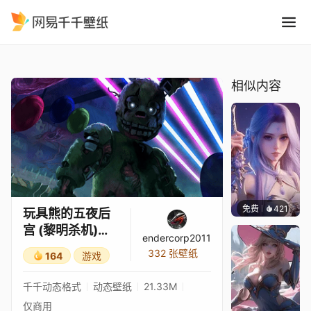
玩具熊的五夜后宫 黎明杀机 4
精选
玩具熊的五夜后宫 (黎明杀机) 【4K】
相似内容
免费
421
好看壁
玩具熊的五夜后
宫 (黎明杀机)
endercorp2011
【4K】
332 张壁纸
164
游戏
千千动态格式
动态壁纸
21.33M
仅商用