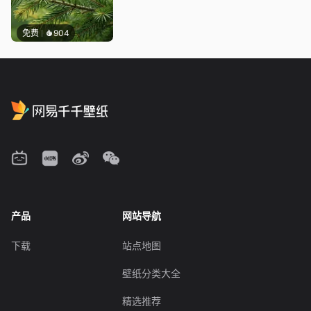
免费
904
产品
网站导航
下载
站点地图
壁纸分类大全
精选推荐