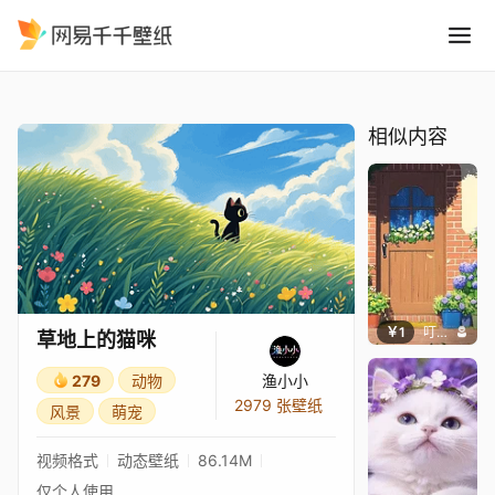
草地上的猫咪
精选
草地上的猫咪
相似内容
￥1
叮叮当当
草地上的猫咪
279
动物
渔小小
2979 张壁纸
风景
萌宠
视频格式
动态壁纸
86.14M
仅个人使用