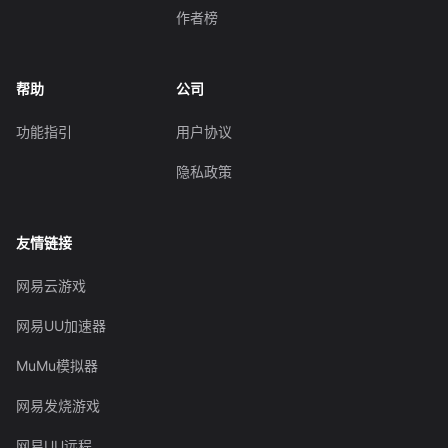
作者榜
帮助
公司
功能指引
用户协议
隐私政策
友情链接
网易云游戏
网易UU加速器
MuMu模拟器
网易发烧游戏
网易UU远程