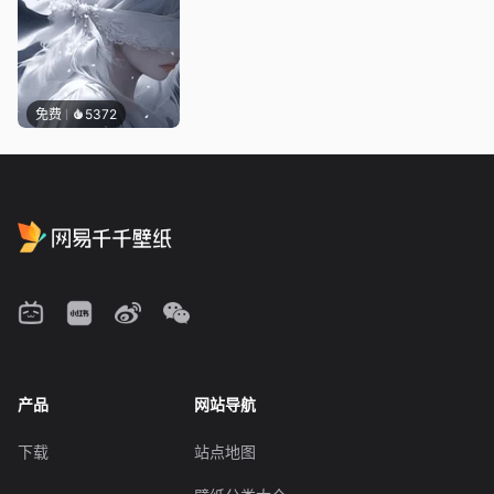
免费
5372
产品
网站导航
下载
站点地图