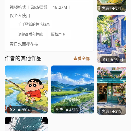
视频格式
动态壁纸
48.27M
免费
571
渔小小
仅个人使用
千千壁纸的惊艳效果
调整画质和性能
版权声明
春日水面樱花枝
作者的其他作品
查看全部
￥1
96
叮叮当
￥2
2504
免费
4573
免费
215
豆子酱e