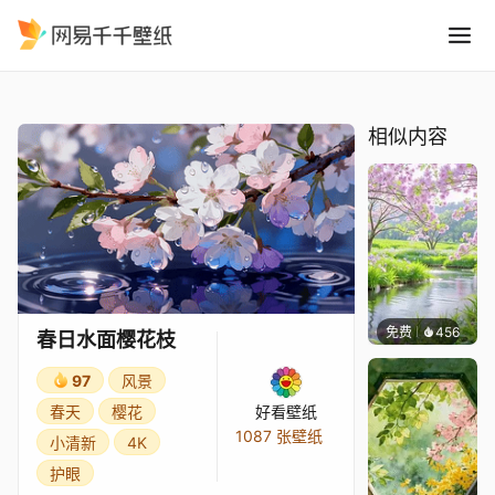
春日水面樱花枝
精选
春日水面樱花枝
相似内容
免费
456
豆子酱e
春日水面樱花枝
97
风景
春天
樱花
好看壁纸
1087 张壁纸
小清新
4K
护眼