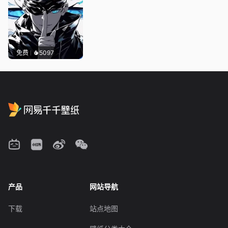
免费
5097
产品
网站导航
下载
站点地图