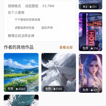
视频格式
动态壁纸
52.78M
￥2
101
好看壁
仅个人使用
千千壁纸的惊艳效果
调整画质和性能
版权声明
赛博古风法阵女神
作者的其他作品
查看全部
免费
216
鲨鲨啊
免费
4547
免费
5165
免费
421
好看壁