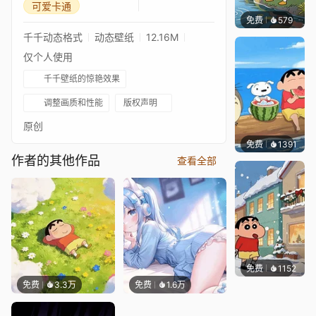
可爱卡通
免费
579
好看壁
千千动态格式
动态壁纸
12.16M
仅个人使用
千千壁纸的惊艳效果
调整画质和性能
版权声明
原创
免费
1391
好看壁
作者的其他作品
查看全部
免费
1152
好看壁
免费
3.3万
免费
1.6万