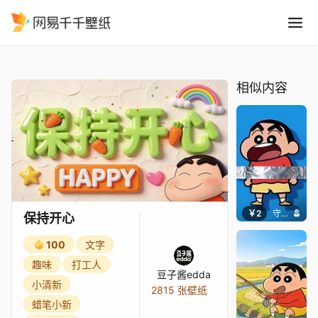
保持开心
精选
保持开心
相似内容
￥2
守望者
保持开心
100
文字
趣味
打工人
豆子酱edda
小清新
2815 张壁纸
蜡笔小新